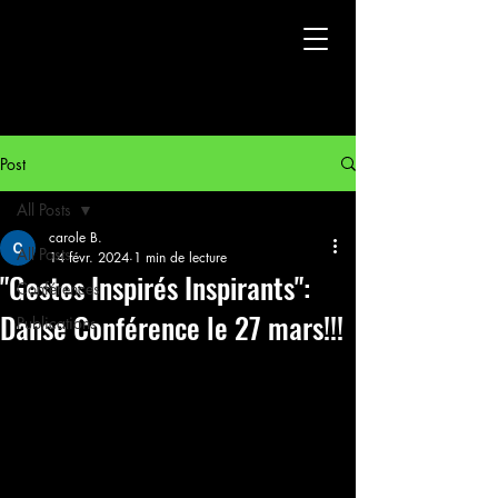
Post
All Posts
carole B.
All Posts
14 févr. 2024
1 min de lecture
"Gestes Inspirés Inspirants":
Conférences
Danse Conférence le 27 mars!!!
Publications