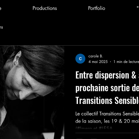
e
Productions
Portfolio
"
ns
carole B.
4 mai 2025
1 min de lectur
Entre dispersion &
prochaine sortie d
Transitions Sensibl
Le collectif Transitions Sensib
de la saison, les 19 & 20 mai
(#Imera et #LESA -...