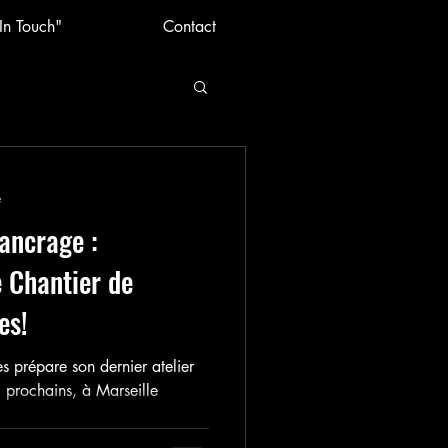
In Touch"
Contact
e
 ancrage :
e Chantier de
es!
les prépare son dernier atelier
 prochains, à Marseille