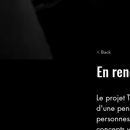
< Back
En ren
Le projet 
d'une pen
personnes 
concepts v