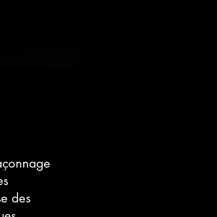
 façonnage
es
se des
ues